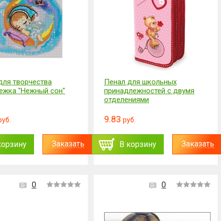
для творчества
Пенал для школьных
ежка "Нежный сон"
принадлежностей с двумя
отделениями
9.83
руб.
руб.
Заказать
Заказать
корзину
В корзину
0
0