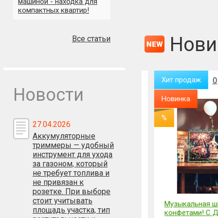
машиной - находка для
компактных квартир!
Нови
Все статьи
Хит продаж
0
Хит продаж
0
Новости
Новинка
Новинка
%
27.04.2026
Аккумуляторные
триммеры — удобный
инструмент для ухода
за газоном, который
не требует топлива и
не привязан к
розетке. При выборе
стоит учитывать
Культиватор
Музыкальная шкат
площадь участка, тип
аккумуляторный (2АКБ)
конфетами! С Дне