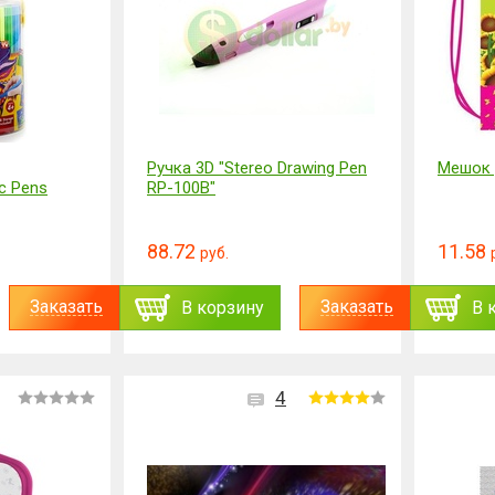
Ручка 3D "Stereo Drawing Pen
Мешок 
c Pens
RP-100B"
88.72
11.58
руб.
Заказать
Заказать
В корзину
В 
4