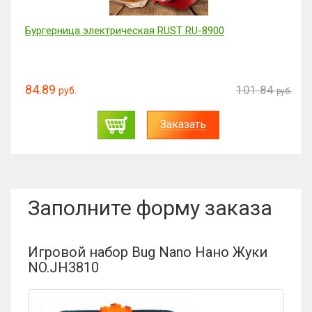
Шторы для кухни Вика (2,80*1,75)
69.88
1.84
83.
руб.
руб.
Заказать
Заполните форму заказа
Игровой набор Bug Nano Нано Жуки
NO.JH3810