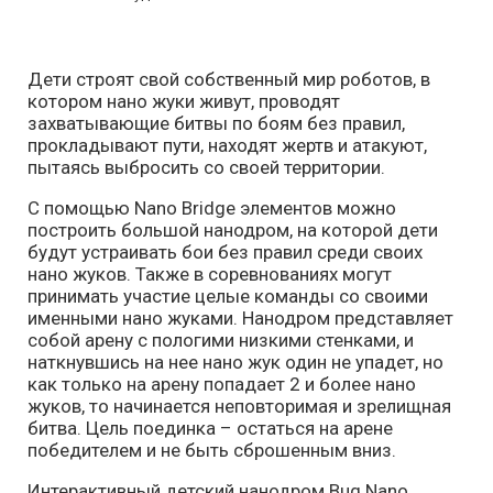
Дети строят свой собственный мир роботов, в
котором нано жуки живут, проводят
захватывающие битвы по боям без правил,
прокладывают пути, находят жертв и атакуют,
пытаясь выбросить со своей территории.
С помощью Nano Bridge элементов можно
построить большой нанодром, на которой дети
будут устраивать бои без правил среди своих
нано жуков. Также в соревнованиях могут
принимать участие целые команды со своими
именными нано жуками. Нанодром представляет
собой арену с пологими низкими стенками, и
наткнувшись на нее нано жук один не упадет, но
как только на арену попадает 2 и более нано
жуков, то начинается неповторимая и зрелищная
битва. Цель поединка – остаться на арене
победителем и не быть сброшенным вниз.
Интерактивный детский нанодром Bug Nano