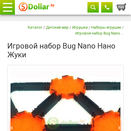
Корзи
Телефоны
закрыть
Каталог
/
Детский мир
/
Игрушки
/
Наборы игрушек
/
Игровой набор Bug Nano ...
+375 29
604-11-33
Игровой набор Bug Nano Нано
+375 29
882-11-33
Жуки
+375 17
315-37-77