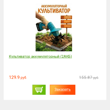
Если вы точно знаете куда вам нужно доставить
товар, укажите точный адрес.
В поле с дополнительной информацией можно
указать желаемый день и время доставки или
любое Ваше пожелание связанное с выполнением
заказа.
Спасибо за Ваш заказ!
Культиватор аккумуляторный (2АКБ)
129.9
155.87
руб.
руб.
Заказать