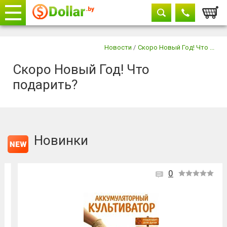
Корзи
Телефоны
закрыть
Новости
/
Скоро Новый Год! Что ...
Скоро Новый Год! Что
+375 29
604-11-33
подарить?
+375 29
882-11-33
+375 17
315-37-77
Новинки
0