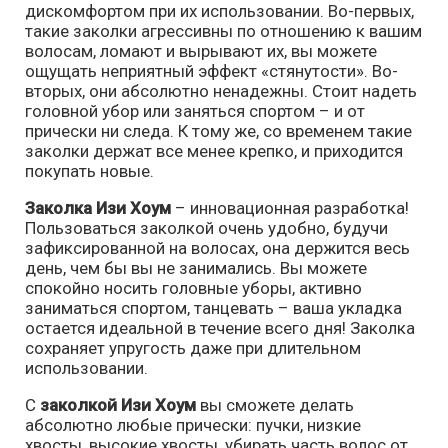
дискомфортом при их использовании. Во-первых,
такие заколки агрессивны по отношению к вашим
волосам, ломают и вырывают их, вы можете
ощущать неприятный эффект «стянутости». Во-
вторых, они абсолютно ненадежны. Стоит надеть
головной убор или заняться спортом – и от
прически ни следа. К тому же, со временем такие
заколки держат все менее крепко, и приходится
покупать новые.
Заколка Изи Хоум
– инновационная разработка!
Пользоваться заколкой очень удобно, будучи
зафиксированной на волосах, она держится весь
день, чем бы вы не занимались. Вы можете
спокойно носить головные уборы, активно
заниматься спортом, танцевать – ваша укладка
остается идеальной в течение всего дня! Заколка
сохраняет упругость даже при длительном
использовании.
С
заколкой Изи Хоум
вы сможете делать
абсолютно любые прически: пучки, низкие
хвосты, высокие хвосты, убирать часть волос от