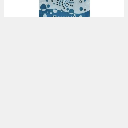
Средство для чистки труб пенное Волосожор 50гр
(Волосанти) 2 упаковки + 1 в подарок
19.9
руб.
Заказать
Главная
О магазине