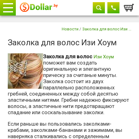
Корзи
Телефоны
закрыть
Новости
/
Заколка для волос Изи ...
Заколка для волос Изи Хоум
+375 29
604-11-33
+375 29
882-11-33
Заколка для волос
Изи Хоум
+375 17
315-37-77
поможет вам создать
оригинальную и элегантную
прическу за считаные минуты.
Заколка состоит из двух
параллельно расположенных
гребней, соединенных между собой десятью
эластичными нитями. Гребни надежно фиксируют
волосы, а эластичные нити предотвращают
спадание или соскальзывание заколки.
Если раньше вы пользовались заколками-
крабами, заколками-бананами и зажимами, вы
наверняка сталкивались с определенным