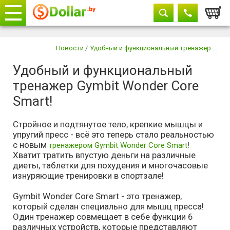
Корзи
Телефоны
закрыть
Новости
/
Удобный и функциональный тренажер ...
Удобный и функциональный
+375 29
604-11-33
тренажер Gymbit Wonder Core
+375 29
882-11-33
+375 17
315-37-77
Smart!
Стройное и подтянутое тело, крепкие мышцы и
упругий пресс - всё это теперь стало реальностью
с новым
!
тренажером Gymbit Wonder Core Smart
Хватит тратить впустую деньги на различные
диеты, таблетки для похудения и многочасовые
изнуряющие тренировки в спортзале!
Gymbit Wonder Core Smart - это тренажер,
который сделан специально для мышц пресса!
Один тренажер совмещает в себе функции 6
различных устройств, которые представляют