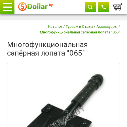
Корзи
Телефоны
закрыть
Каталог
/
Туризм и Отдых
/
Аксессуары
/
Многофункциональная сапёрная лопата "065"
+375 29
604-11-33
Многофункциональная
+375 29
882-11-33
сапёрная лопата "065"
+375 17
315-37-77