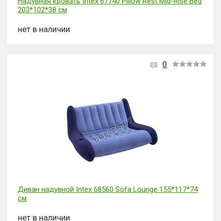
Надувная кровать Intex 67740 Pillow Rest Mid-Rise Bed
203*102*38 см
нет в наличии
0
Диван надувной Intex 68560 Sofa Lounge 155*117*74
см
нет в наличии