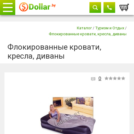
Корзи
Телефоны
закрыть
Каталог
/
Туризм и Отдых
/
Флокированные кровати, кресла, диваны
+375 29
604-11-33
Флокированные кровати,
+375 29
882-11-33
кресла, диваны
+375 17
315-37-77
0