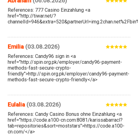
Abraham
(06.08.2026)
References: 777 Casino Einzahlung <a
href="http://tiwar.net/?
channelId=946&extra=520&partnerUrl=img.2chan.net%2Fbi
Emilia
(03.08.2026)
References: Candy96 sign in <a
href="http://spin.org.pk/employer/candy96-payment-
methods-fast-secure-crypto-
friendly">http://spin.org.pk/employer/candy96-payment-
methods-fast-secure-crypto-friendly</a>
Eulalia
(03.08.2026)
References: Candy Casino Bonus ohne Einzahlung <a
href="https://code.a100-cn.com:8081/karissabarracl?
tab=repositories&sort=moststars">https://code.a100-
cn.com/</a>