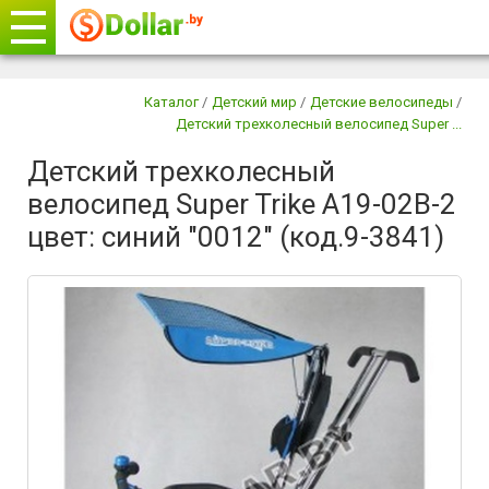
Телефоны
Каталог
/
Детский мир
/
Детские велосипеды
/
Детский трехколесный велосипед Super ...
+375 29
604-11-33
Детский трехколесный
+375 29
882-11-33
велосипед Super Trike A19-02B-2
+375 17
315-37-77
цвет: синий "0012" (код.9-3841)