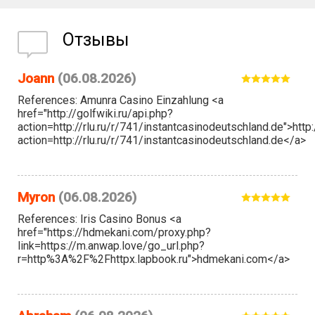
Отзывы
Joann
(06.08.2026)
References: Amunra Casino Einzahlung <a
href="http://golfwiki.ru/api.php?
action=http://rlu.ru/r/741/instantcasinodeutschland.de">http:
action=http://rlu.ru/r/741/instantcasinodeutschland.de</a>
Myron
(06.08.2026)
References: Iris Casino Bonus <a
href="https://hdmekani.com/proxy.php?
link=https://m.anwap.love/go_url.php?
r=http%3A%2F%2Fhttpx.lapbook.ru">hdmekani.com</a>