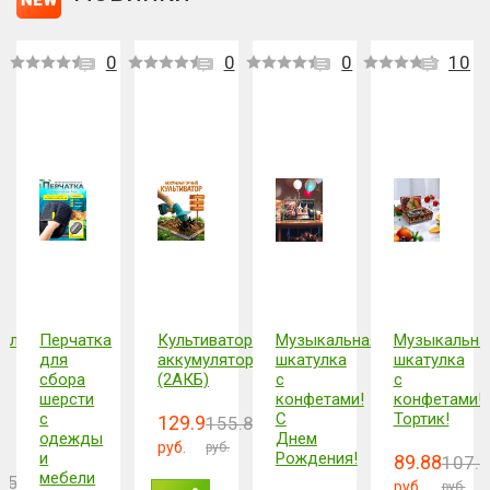
0
0
0
10
тель
Перчатка
Культиватор
Музыкальная
Музыкальна
й
для
аккумуляторный
шкатулка
шкатулка
сбора
(2АКБ)
с
с
шерсти
конфетами!
конфетами!
с
С
Тортик!
129.9
155.87
одежды
Днем
руб.
руб.
и
Рождения!
89.88
107.
мебели
85
руб.
руб.