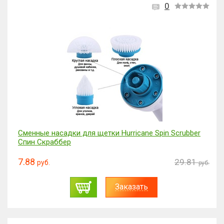
0
Сменные насадки для щетки Hurricane Spin Scrubber
Спин Скраббер
7.88
29.81
руб.
руб.
Заказать