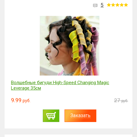
5
Волшебные бигуди High-Speed Changing Magic
Leverage 35см
9.99
27
руб.
руб.
Заказать