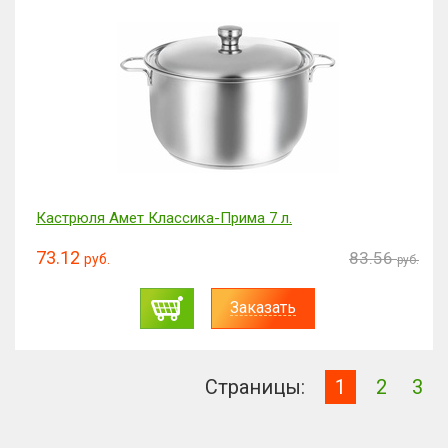
Кастрюля Амет Классика-Прима 7 л.
73.12
83.56
руб.
руб.
Заказать
Страницы:
1
2
3