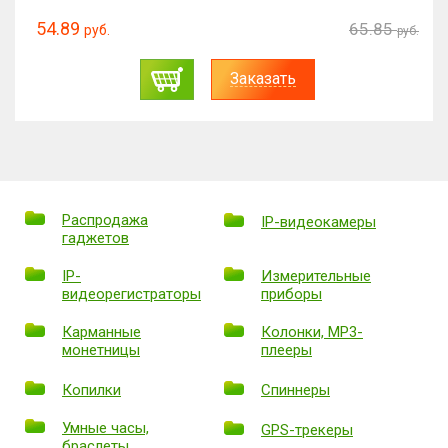
54.89
65.85
руб.
руб.
Заказать
Распродажа
IP-видеокамеры
гаджетов
IP-
Измерительные
видеорегистраторы
приборы
Карманные
Колонки, MP3-
монетницы
плееры
Копилки
Спиннеры
Умные часы,
GPS-трекеры
браслеты