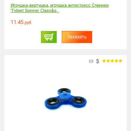
Игрушка-вертушка, игрушка антистресс Спиннер
"Fidget Spinner Class&q...
11.45
руб.
Заказать
5