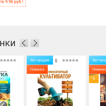
ите
9.96
руб.!
нки
Хит продаж
0
Хит про
Новинка
Новинк
%
%