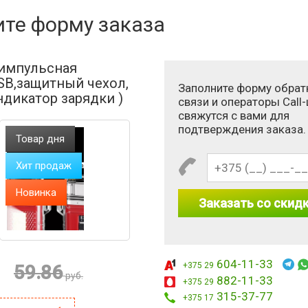
ите форму заказа
 импульсная
SB,защитный чехол,
Заполните форму обрат
ндикатор зарядки )
связи и операторы Call
свяжутся с вами для
подтверждения заказа.
Товар дня
Хит продаж
Новинка
Заказать со скид
604-11-33
+375 29
59.86
руб.
882-11-33
+375 29
315-37-77
+375 17
 2 × 1?