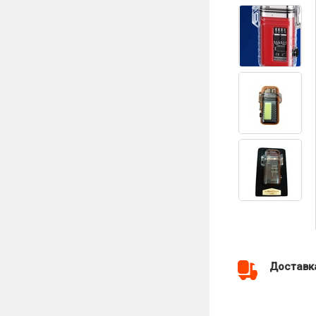
Доставк