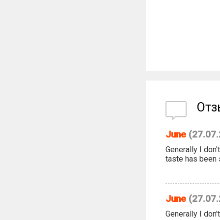
От
June
(27.07
Generally I don'
taste has been 
June
(27.07
Generally I don'