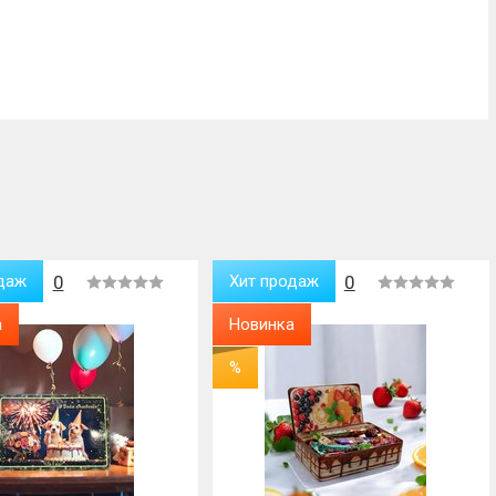
даж
0
Хит продаж
10
а
Новинка
%