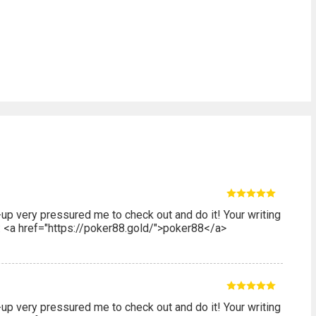
te-up very pressured me to check out and do it! Your writing
:: <a href="https://poker88.gold/">poker88</a>
te-up very pressured me to check out and do it! Your writing