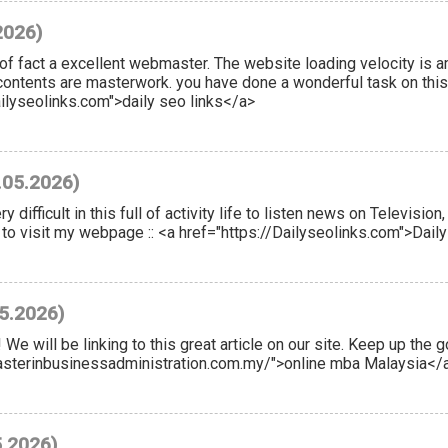
2026)
 of fact a excellent webmaster. The website loading velocity is am
 contents are masterwork. you have done a wonderful task on this 
ailyseolinks.com">daily seo links</a>
.05.2026)
ry difficult in this full of activity life to listen news on Televisio
 to visit my webpage :: <a href="https://Dailyseolinks.com">Dai
5.2026)
We will be linking to this great article on our site. Keep up the 
masterinbusinessadministration.com.my/">online mba Malaysia</
5.2026)