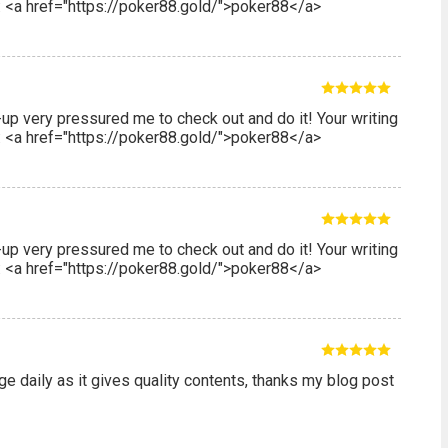
:: <a href="https://poker88.gold/">poker88</a>
te-up very pressured me to check out and do it! Your writing
:: <a href="https://poker88.gold/">poker88</a>
te-up very pressured me to check out and do it! Your writing
:: <a href="https://poker88.gold/">poker88</a>
ge daily as it gives quality contents, thanks my blog post