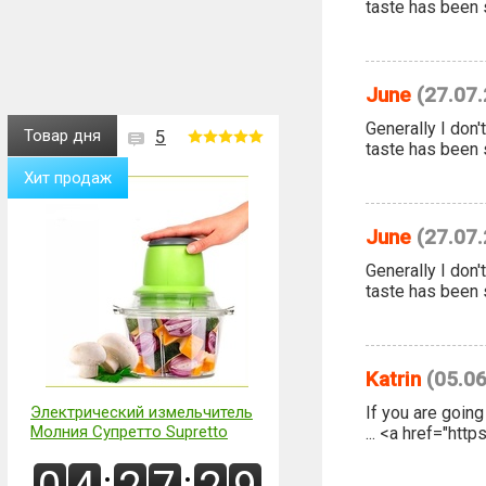
taste has been 
June
(27.07
Generally I don'
Товар дня
5
taste has been 
Хит продаж
June
(27.07
Generally I don'
taste has been 
Katrin
(05.0
Электрический измельчитель
If you are going
Молния Cупретто Supretto
... <a href="ht
:
: