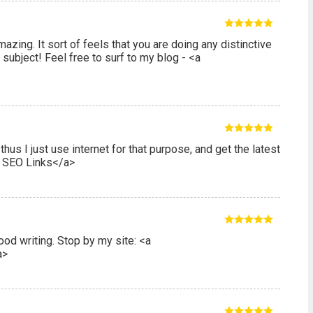
azing. It sort of feels that you are doing any distinctive
subject! Feel free to surf to my blog - <a
n, thus I just use internet for that purpose, and get the latest
ly SEO Links</a>
good writing. Stop by my site: <a
a>