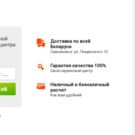
ной
Доставка по всей
-центра
Беларуси
Самовывоз: ул. Лещинского 12
Гарантия качества 100%
Свой сервисный центр
Наличный и безналичный
кой
расчет
Как вам удобней!