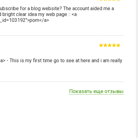
 subscribe for a blog website? The account aided me a
d bright clear idea my web page :: <a
s_id=103192">porn</a>
 This is my first time go to see at here and i am really
Показать еще отзывы