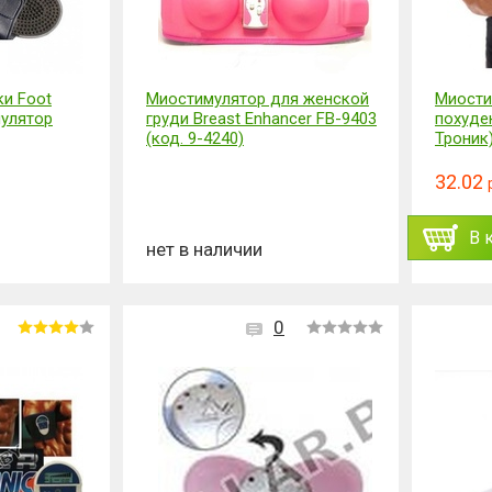
и Foot
Миостимулятор для женской
Миости
улятор
груди Breast Enhancer FB-9403
похуден
(код. 9-4240)
Троник
32.02
В 
нет в наличии
0