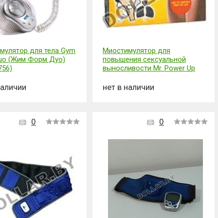
мулятор для тела Gym
Миостимулятор для
uo (Жим Форм Дуо)
повышения сексуальной
756)
выносливости Mr. Power Up
наличии
нет в наличии
0
0