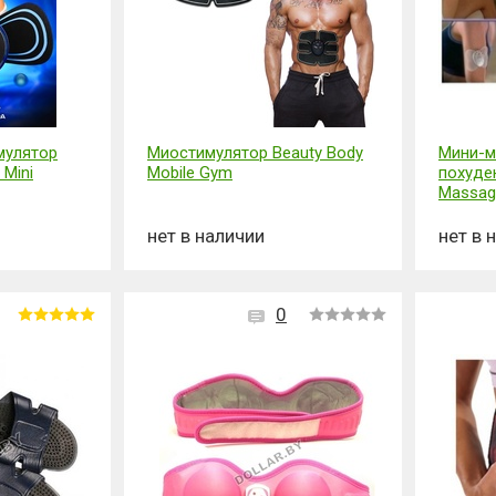
мулятор
Миостимулятор Beauty Body
Мини-м
 Mini
Mobile Gym
похуден
Massage
нет в наличии
нет в 
0