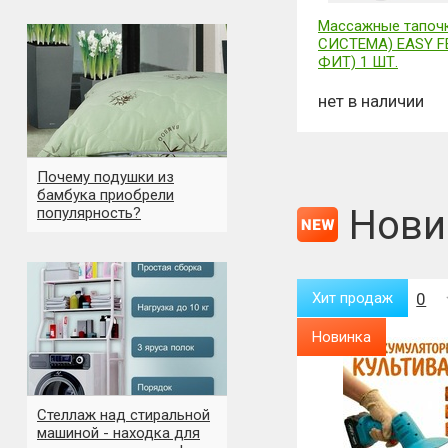
Массажные тапоч
СИСТЕМА) EASY F
ФИТ) 1 ШТ.
нет в наличии
Почему подушки из
бамбука приобрели
Нови
популярность?
Хит продаж
0
Хит продаж
0
Новинка
Новинка
Стеллаж над стиральной
машиной - находка для