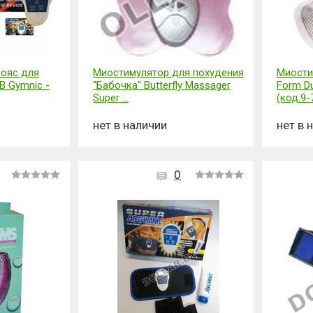
пояс для
Миостимулятор для похудения
Миости
B Gymnic -
"Бабочка" Butterfly Massager
Form D
Super ...
(код.9-
нет в наличии
нет в 
0