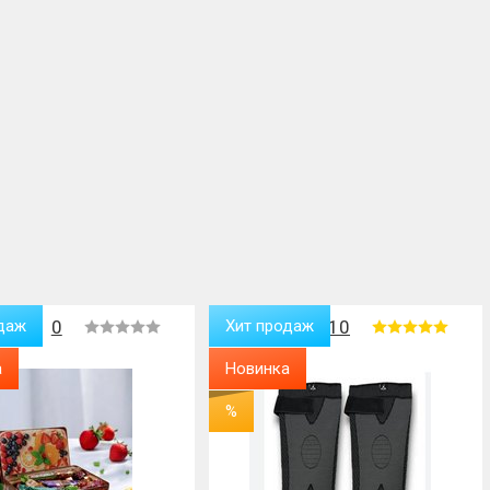
даж
0
Хит продаж
10
а
Новинка
%