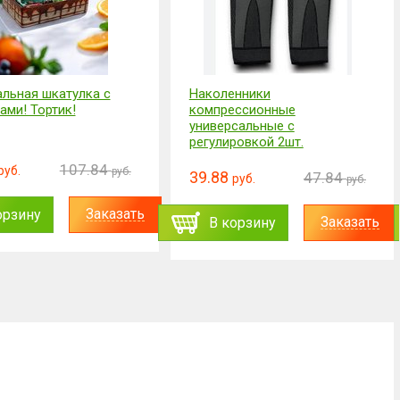
льная шкатулка с
Наколенники
ами! Тортик!
компрессионные
универсальные с
регулировкой 2шт.
107.84
руб.
руб.
39.88
47.84
руб.
руб.
Заказать
орзину
Заказать
В корзину