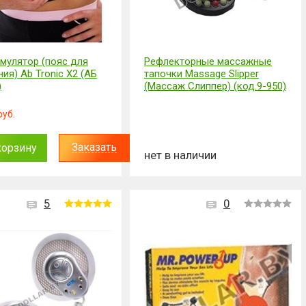
мулятор (пояс для
Рефлекторные массажные
ия) Ab Tronic Х2 (АБ
тапочки Massage Slipper
)
(Массаж Слиппер) (код.9-950)
руб.
Заказать
корзину
нет в наличии
5
0