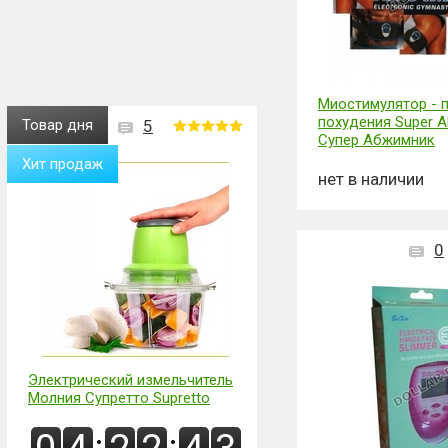
Миостимулятор - 
похудения Super A
Товар дня
5
Супер Абжимник
Хит продаж
нет в наличии
0
Электрический измельчитель
Молния Cупретто Supretto
:
: