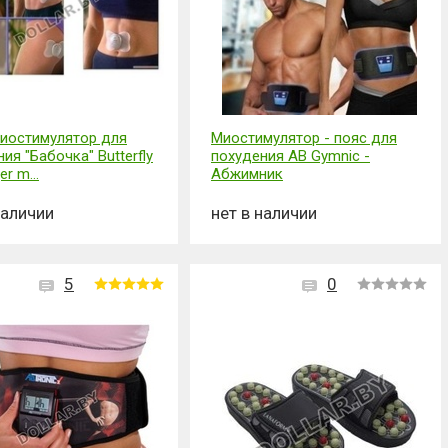
иостимулятор для
Миостимулятор - пояс для
ия "Бабочка" Butterfly
похудения AB Gymnic -
r m...
Абжимник
наличии
нет в наличии
5
0