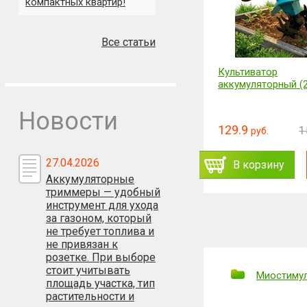
компактных квартир!
Все статьи
Перчатка для сбора шерсти
Культиватор
с одежды и мебели
аккумуляторный (
Новости
13.85
129.9
16.61
1
руб.
руб.
руб.
27.04.2026
ь
Заказать
В корзину
В корзину
Аккумуляторные
триммеры — удобный
инструмент для ухода
за газоном, который
не требует топлива и
не привязан к
розетке. При выборе
стоит учитывать
Миостимул
площадь участка, тип
растительности и