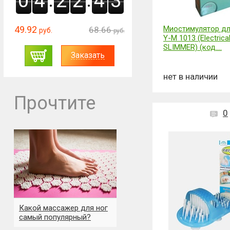
0
4
2
2
4
1
49.92
Миостимулятор дл
68.66
руб.
руб.
Y-M 1013 (Electric
SLIMMER) (код....
Заказать
нет в наличии
Прочтите
0
Какой массажер для ног
самый популярный?