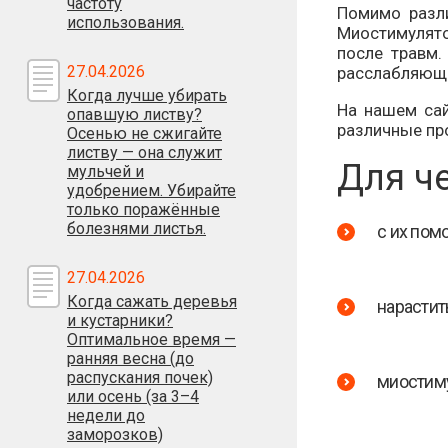
частоту
Помимо разл
использования.
Миостимулято
после травм
27.04.2026
расслабляюще
Когда лучше убирать
На нашем сай
опавшую листву?
различные пр
Осенью не сжигайте
листву — она служит
Для ч
мульчей и
удобрением. Убирайте
только поражённые
болезнями листья.
с их пом
27.04.2026
Когда сажать деревья
нарасти
и кустарники?
Оптимальное время —
ранняя весна (до
распускания почек)
миостиму
или осень (за 3–4
недели до
заморозков)