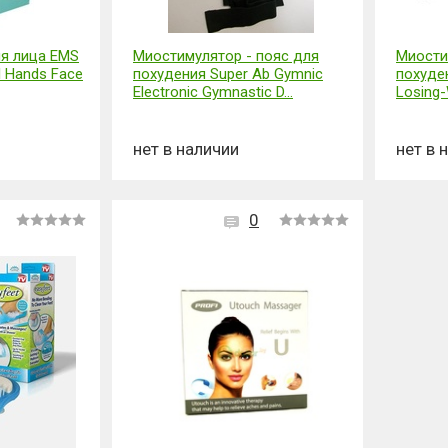
я лица EMS
Миостимулятор - пояс для
Миости
al Hands Face
похудения Super Ab Gymnic
похуден
Electronic Gymnastic D...
Losing-W
нет в наличии
нет в 
0