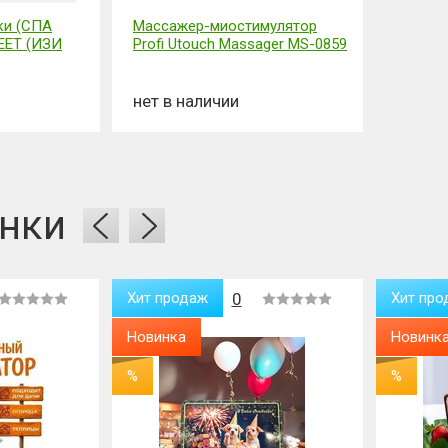
ки (СПА
Массажер-миостимулятор
EET (ИЗИ
Profi Utouch Massager MS-0859
нет в наличии
нки
Хит продаж
0
Хит про
Новинка
Новинк
%
%