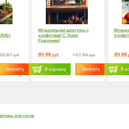
Музыкальная шкатулка с
Музыка
2АКБ)
конфетами! С Днем
конфет
Рождения!
89.88
89.88
55.87
107.84
руб.
руб.
руб.
Заказать
Заказать
В корзину
В к
яторы для груди