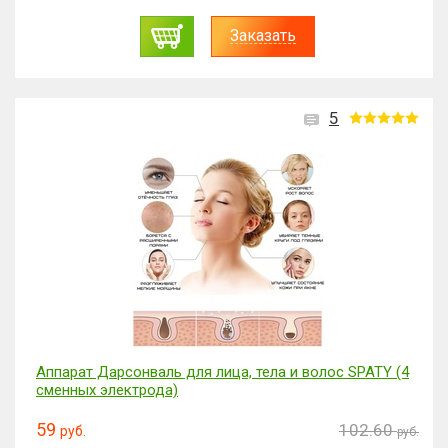
Заказать
5
Аппарат Дарсонваль для лица, тела и волос SPATY (4
сменных электрода)
59
102.60
руб.
руб.