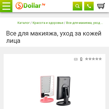
Корзи
Телефоны
закрыть
Каталог
/
Красота и здоровье
/
Все для макияжа, уход ...
Все для макияжа, уход за кожей
+375 29
604-11-33
лица
+375 29
882-11-33
+375 17
315-37-77
0