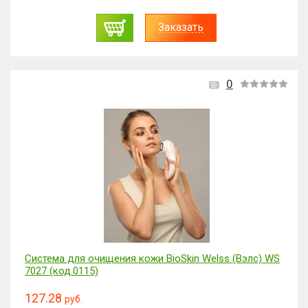
Заказать
0
Система для очищения кожи BioSkin Welss (Вэлс) WS
7027 (код.0115)
127.28
руб.