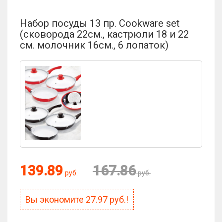
Набор посуды 13 пр. Cookware set
(сковорода 22см., кастрюли 18 и 22
см. молочник 16см., 6 лопаток)
139.89
167.86
руб.
руб.
Вы экономите
27.97
руб.!