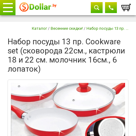
Корзи
Телефоны
закрыть
Каталог
/
Весенние скидки!
/
Набор посуды 13 пр. ...
Набор посуды 13 пр. Cookware
+375 29
604-11-33
set (сковорода 22см., кастрюли
+375 29
882-11-33
+375 17
315-37-77
18 и 22 см. молочник 16см., 6
лопаток)