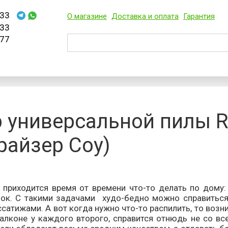
33
О магазине
Доставка и оплата
Гарантия
33
77
 универсальной пилы R
райзер Соу)
ходится время от времени что-то делать по дому: п
ок. С такими задачами худо-бедно можно справиться
сатижами. А вот когда нужно что-то распилить, то воз
балконе у каждого второго, справится отнюдь не со вс