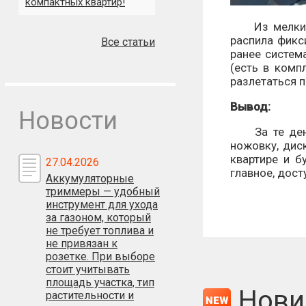
компактных квартир!
Из мелких д
распила фикс
Все статьи
ранее систем
(есть в комп
разлетаться п
Вывод:
Новости
За те деньги
ножовку, дис
квартире и б
27.04.2026
главное, дост
Аккумуляторные
триммеры — удобный
инструмент для ухода
за газоном, который
не требует топлива и
не привязан к
розетке. При выборе
стоит учитывать
площадь участка, тип
Нови
растительности и