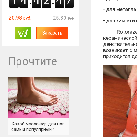
1
4
4
2
4
6
- для металла
20.98
25.30
руб.
руб.
- для камня и
Rotorazer S
Заказать
керамическо
действитель
возникает с м
приходится до
Прочтите
Какой массажер для ног
самый популярный?