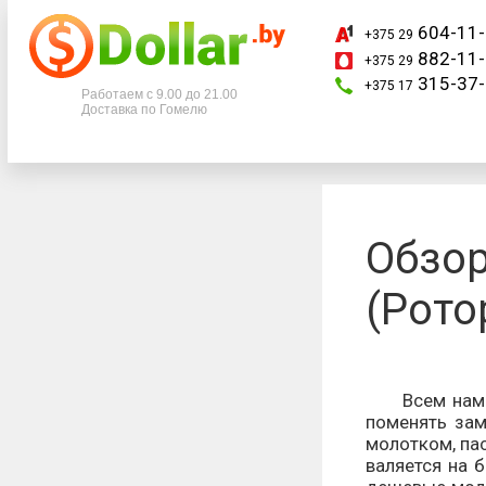
604-11-
+375 29
882-11-
+375 29
Телефоны
315-37-
+375 17
Работаем с 9.00 до 21.00
Доставка по Гомелю
+375 29
604-11-33
+375 29
882-11-33
+375 17
315-37-77
Обзор
(Рото
Всем нам при
поменять зам
молотком, пас
валяется на 