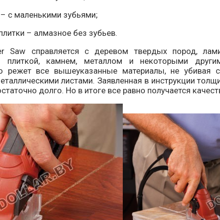
 – с маленькими зубьями;
 плитки – алмазное без зубьев.
aw справляется с деревом твердых пород, ламина
й плиткой, камнем, металлом и некоторыми други
но режет все вышеуказанные материалы, не убивая 
еталлическими листами. Заявленная в инструкции толщи
статочно долго. Но в итоге все равно получается качес