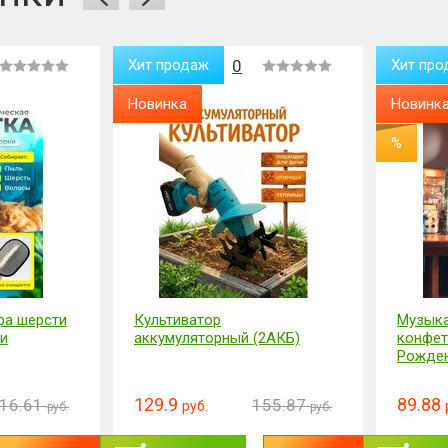
Хит продаж
0
Хит про
Новинка
Новинк
%
%
Музыкальная шкатулка с
Музыка
2АКБ)
конфетами! С Днем
конфет
Рождения!
89.88
89.88
55.87
107.84
руб.
руб.
руб.