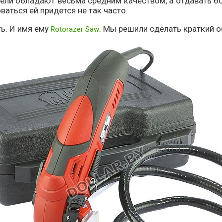
ли обладают весьма средним качеством, а отдавать б
ваться ей придется не так часто.
ь. И имя ему
. Мы решили сделать краткий о
Rotorazer Saw