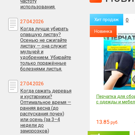
частоту
использования.
Хит продаж
0
Хит продаж
0
27.04.2026
Когда лучше убирать
Новинка
Новинка
опавшую листву?
Осенью не сжигайте
листву — она служит
мульчей и
удобрением. Убирайте
только поражённые
болезнями листья.
27.04.2026
Когда сажать деревья
Перчатка для сбора шерсти
Культиватор
и кустарники?
с одежды и мебели
аккумуляторный (
Оптимальное время —
ранняя весна (до
распускания почек)
или осень (за 3–4
13.85
129.9
16.61
1
руб.
руб.
руб.
недели до
заморозков)