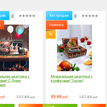
даж
0
Хит продаж
0
а
Новинка
%
льная шкатулка с
Надувной воротник для шеи
ами! Тортик!
вытягивающий
44.87
107.84
53.87
руб.
руб.
руб.
руб.