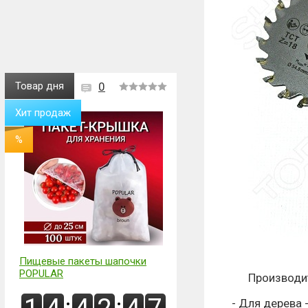
Товар дня
0
Хит продаж
%
Пищевые пакеты шапочки
POPULAR
Производител
:
:
- Для дерева 